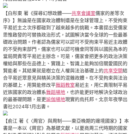
【白彤東 著《探尋幻想政體——
共享會議室
儒家的差等次
序》】無論是在國家政治體制還是在全球管理上，不受拘束
平易近主之次序都碰到了越來越多的挑戰。本書提出受儒家
思惟啟發的可替換政治形式，試圖解決當今全球的一些最基
礎政治問題。作者認為儒家可以認可不受拘束平易近主政體
的不受拘束部門，儒家也可以認可機會同等與以國民為本的
當局問責等平易近主辦念。可是，儒家會把更多的政治決策
權給與那些在品德上、實踐上、智識上能夠加倍關愛國民的
賢能者。其結果就是樹立在人權與法治基礎上的
共享空間
結
合平易近眾意見與精英決策的混雜政體。在不受拘束與法治
的基礎上，用賢能修改平
舞蹈教室
易近主，用仁責限制平易
近族國家的政治體系
舞蹈場地
，也許能更好地解決全球政治
的最基礎問題，是更
瑜伽場地
現實的烏托邦。北京年夜學出
書社2024年1月出書。
【俞江 著《〈周官〉與周制——東亞晚期的邊境國家》】本
書是一本以《周官》為基礎文獻，以夏商周三代時期的國家