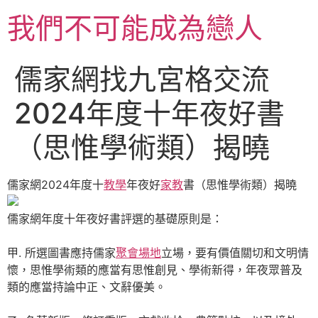
跳
我們不可能成為戀人
至
主
要
儒家網找九宮格交流
內
容
2024年度十年夜好書
（思惟學術類）揭曉
儒家網2024年度十
教學
年夜好
家教
書（思惟學術類）揭曉
儒家網年度十年夜好書評選的基礎原則是：
甲. 所選圖書應持儒家
聚會場地
立場，要有價值關切和文明情
懷，思惟學術類的應當有思惟創見、學術新得，年夜眾普及
類的應當持論中正、文辭優美。