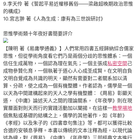
9.李天伶 著《誓起平易近權移舊俗——梁啟超晚期政治思惟
的構成》
10.宮志翀 著《人為生成：康有為三世說研討》
思惟學術類十年夜好書簡要評介
【陳明 著《易庸學通義》】人們常用四書五經歸納綜合儒家
思惟，但從學術角度看它們乃是兩個分歧的思惟體系：一個
信任生成萬物，一個認為理在氣先；一個主張成
私密空間
己
成物參贊化育，一個執著于道心人心成圣成賢。在文明自負
文明自覺成為共識的明天，顯然有需要對二者關系加以清
算、分疏，使之成為一個有機整體。作者認為，儒學是一個
以天為中間建構起來的天人之學有機整體：《周易》彰顯天
道，《中庸》論述天人之間的理論關系，《年夜學》則在現
實層面對則天而行的實踐活動加以闡揚。在這樣一
教學場地
個焦點或基礎的結構之上，儒學的其他著作，如《年齡》
《孝經》以及朱子的《四書章句集注》等，都可以獲得比較
合適的安頓息爭釋。本書以傳統的文本注釋為經，以現代論
述為緯，對《周易》《中庸》《年夜學》三部經典文本進行