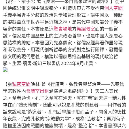
【姚洋、秦子忠 著《良治——來自儒家政治的啟示》】從中
國傳統思惟文明中吸取養分，創造與東方不受拘束
個人空間
主義平易近主分歧的政治哲學和管理形式，讓中國以一種新
的姿態矗立于世界平易近族之林，是當代中國知識分子義不
容辭的責任。本書便是這
聚會場地
方
舞蹈教室
面的一個嘗
試。儒家是中國歷史上的主流政治哲學，也是中國人深層心
思結構的總結。本書回到先秦儒家，從儒家經典著作里發現
和吸取養分，用現代剖析哲學的方式對之進行闡釋，發掘儒
家文明的現代意義，構建以儒家思惟為基礎的現代政治哲
學。生涯·讀書·新知三聯書店2024年9月出書。
【張
私密空間
晚林 著《行道者、弘教者與整治者——先秦儒
學宗教性內
會議室出租
涵演進之脈絡研討》】天工人其代
之。圣者通也，孔子之圣就在通天，就在“看”到天這一精力性
存在而“體天軌制”，因此可以說是孔教的創建者——用作者的
話來說就是“造道者”。孔門后學經子思而孟子，開發人的德性
年夜能，完成孔教的“宗教動力學”，成為“弘教者”；再到荀子
隆禮重法因應戰國的禮崩樂壞，是為“整治者”。本書書即以六