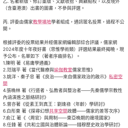
乙. 名著新版、修訂重版、文獻收拾、典籍點校，以及境外
（含臺港澳）出書的圖書，不參與評選。
丙. 評委由儒家
教學場地
學者組成，通訊匿名投票，過程不公
開。
根據評委的投票結果并經儒家網編輯部綜合評議，儒家網
2024年度十年夜好書（思惟學術類）評選結果最終揭曉，現
予公布，名單如下（著者序齒排名）。
1.陳明 著《易庸學通義》
2.范瑞平 著《當代醫療與
瑜伽教室
儒家思惟》
3.姚洋、秦子忠 著《良治——來自儒家政治的啟示》
私密空
間
4.張晚林 著《行道者、弘教者與整治者——先秦儒學宗教性
內涵演進之脈絡研討》
5.曾亦著《從素王到真王：劉逢祿〈年齡〉學研討》
6.白彤東 著《探尋幻想
共享空間
政體——儒家的差等次序》
7.俞江 著《〈周官〉與周制——東亞晚期的邊境國家》
8.任鋒 著《共和立國與治體新論——錢穆歷史政治學研討》