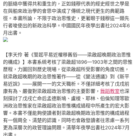
的脈絡中獲得共和重生的，正如錢穆代表的經史經世之學是
在與舶來政治學的會思中演成了傳統之現代更生的典範路
徑。本書所論，不限于政治思惟史，更著眼于錢穆這一類先
行者唆使出的新政治科學。中國國民年夜學出書社2024年6
月出書。
【李天伶 著《誓起平易近權移舊俗——梁啟超晚期政治思惟
的構成》】本書系統考核了梁啟超1896—1903年之間的思惟
歷程，力圖回到歷史現場，從梁啟超所受影響的角度切進，
就梁啟超晚期的政治思惟著作——從《變法通議》到《新平
易近說》——展開一一的文天職析。不僅詳細考核了戊戌前
康有為、嚴復對梁啟超政治思惟的主要影響，
舞蹈教室
也深
刻探討了戊戌亡命后孟德斯鳩、盧梭、耶林、伯倫知理等歐
洲政治思惟家在梁啟超政治思惟構成過程中所產生的宏大影
響。本書不僅能夠使讀者對梁啟超晚期政治思惟的構成過程
有一個周全、清楚的認識，同時也會啟發讀者往思慮一系列
更為深層次的政管理論問題。清華年夜學出書社2024年7月
出書。