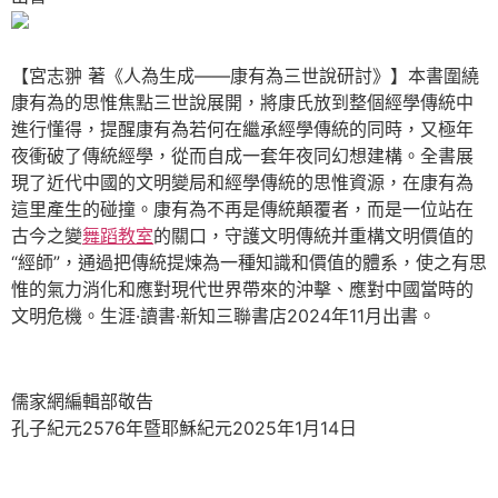
【宮志翀 著《人為生成——康有為三世說研討》】本書圍繞
康有為的思惟焦點三世說展開，將康氏放到整個經學傳統中
進行懂得，提醒康有為若何在繼承經學傳統的同時，又極年
夜衝破了傳統經學，從而自成一套年夜同幻想建構。全書展
現了近代中國的文明變局和經學傳統的思惟資源，在康有為
這里產生的碰撞。康有為不再是傳統顛覆者，而是一位站在
古今之變
舞蹈教室
的關口，守護文明傳統并重構文明價值的
“經師”，通過把傳統提煉為一種知識和價值的體系，使之有思
惟的氣力消化和應對現代世界帶來的沖擊、應對中國當時的
文明危機。生涯·讀書·新知三聯書店2024年11月出書。
儒家網編輯部敬告
孔子紀元2576年暨耶穌紀元2025年1月14日