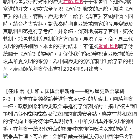
軌制為重要研討對象的歷史
舞蹈場地
學學術著作。通過剝離
竄進的注文，初次完全呈現《周官》職文的原貌，溯清《周
官》的出生、特點、歷史地位，給予《周官》客觀評價。同
時，結合考古資料，對先秦時期東亞邊境國家的發展變遷及
其軌制規范進行了考訂，并系統、深刻地描寫了官制、賦役
軌制、城邑軌制等周制的方方面面，展現了夏、商、周三代
文明的諸多細節。本書的研討結果，不僅挑
聚會場地
戰了傳
統關于《周官》的誤解，更促使我們從頭審視東亞晚期的邊
境與華夏文明的來源，為中國歷史的源頭部門供給了新的視
角。廣西師范年夜學出書社2024年9月出書。
【任鋒 著《共和立國與治體新論——錢穆歷史政治學研
討》】本書在對錢穆論著進行充足研討的基礎上，圍繞年夜
一統、政教關系和歷史政治學進行了深刻探討，指出“復古”和
“歐化”都不成能成為現代立國的實踐安身點，應當在共和立國
的慷慨向上來對待傳統與現代性、中華文明與外來文明的關
系，在年夜一統現代升級的視野中來懂得晚清以來的變革、
戰爭與管理。可以說，治體新論是在開放接收中西傳統啟示