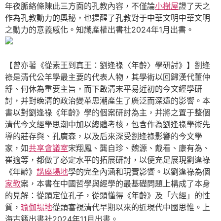
年夜脈絡條陳此三方面的孔教內容，不僅論
小樹屋
證了天之
作為孔教動力的奧秘，也提醒了孔教對于中華文明中華文明
之動力的意義感化。知識產權出書社2024年1月出書。
【曾亦著《從素王到真王：劉逢祿〈年齡〉學研討》】劉逢
祿是清代公羊學最主要的代表人物，其學術以回歸漢代董仲
舒、何休為重要主旨，而下啟清末平易近初的今文經學研
討，并對晚清的政治變革思潮產生了廣泛而深遠的影響。本
書以對劉逢祿《年齡》學的個案研討為主，并將之置于整個
清代今文經學思潮中加以總體考核，包含作為劉逢祿學術先
導的莊存與、孔廣森，以及后來深受劉逢祿影響的今文學
家，如
共享會議室
宋翔鳳、龔自珍、魏源、戴看、康有為、
崔適等，都做了必定水平的拓展研討，以便充足展現劉逢祿
《年齡》
講座場地
學的完全內涵和現實影響。以劉逢祿為個
家教
案，本書在中國哲學與經學的最基礎問題上構成了本身
的見解：從頭定位孔子，從頭懂得《年齡》及「六經」的性
質，
瑜伽場地
從頭審視清代早期以來的近現代中國思惟。上
海古籍出書社2024年11月出書。