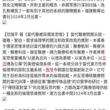
周全注釋解讀，并對主要的概念、命題等進行深刻討論，為
孔教構筑了一套有別于其他的系統的闡釋體系。福建教導出
書社2024年2月出書。
【范瑞平 著《當代醫療與儒家思惟》】當代醫療問題尖銳、
復雜、緊迫，需求倫理學的關注和政策改造的應對。本書基
于儒家思惟來檢討當代醫療的六個方面：醫療軌制、醫療決
策、醫療科技、器官醫療、精力醫療和老年醫療。作者將儒
家思惟重構為“以道為志向、以德為基礎、以家為本位、以
交
流
禮為引導”的美德倫理系統，這一系統分歧于當代東方性命
倫理學的原則主義系統，
教學
今朝還在發展創新之中，它可
用于剖析高科技發展所帶來的倫理挑戰，并反思傳統醫療問
題的當代抉擇，通過從事“醫療呼喚品德”的切實學術研討，進
行“傳統面對當下”的自覺反思均衡，力圖為當代醫療領域供給
一種全新的倫理思慮框架。東方出書中間2024年3月出書。