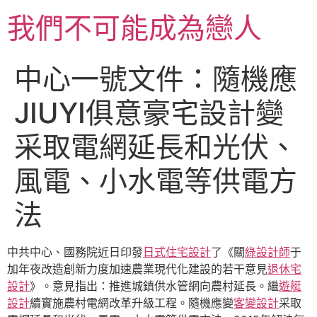
跳
我們不可能成為戀人
至
主
要
中心一號文件：隨機應
內
容
JIUYI俱意豪宅設計變
采取電網延長和光伏、
風電、小水電等供電方
法
中共中心、國務院近日印發
日式住宅設計
了《關
綠設計師
于
加年夜改造創新力度加速農業現代化建設的若干意見
退休宅
設計
》。意見指出：推進城鎮供水管網向農村延長。繼
遊艇
設計
續實施農村電網改革升級工程。隨機應變
客變設計
采取