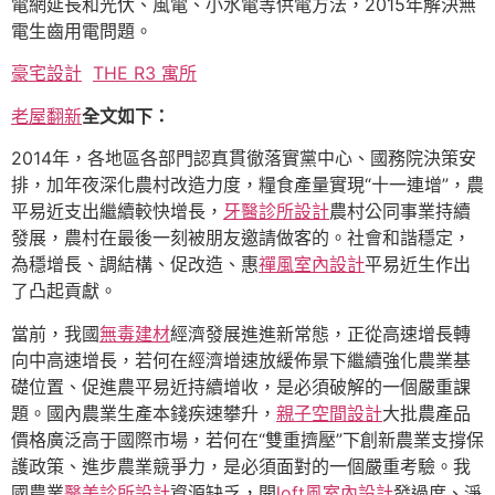
電網延長和光伏、風電、小水電等供電方法，2015年解決無
電生齒用電問題。
豪宅設計
THE R3 寓所
老屋翻新
全文如下：
2014年，各地區各部門認真貫徹落實黨中心、國務院決策安
排，加年夜深化農村改造力度，糧食產量實現“十一連增”，農
平易近支出繼續較快增長，
牙醫診所設計
農村公同事業持續
發展，農村在最後一刻被朋友邀請做客的。社會和諧穩定，
為穩增長、調結構、促改造、惠
禪風室內設計
平易近生作出
了凸起貢獻。
當前，我國
無毒建材
經濟發展進進新常態，正從高速增長轉
向中高速增長，若何在經濟增速放緩佈景下繼續強化農業基
礎位置、促進農平易近持續增收，是必須破解的一個嚴重課
題。國內農業生產本錢疾速攀升，
親子空間設計
大批農產品
價格廣泛高于國際市場，若何在“雙重擠壓”下創新農業支撐保
護政策、進步農業競爭力，是必須面對的一個嚴重考驗。我
國農業
醫美診所設計
資源缺乏，開
loft風室內設計
發過度、淨