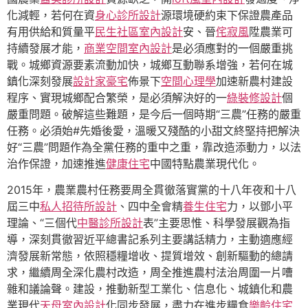
化減輕，若何在資
身心診所設計
源環境硬約束下保證農產品
有用供給和質量平
民生社區室內設計
安、晉
侘寂風
陞農業可
持續發展才能，
商業空間室內設計
是必須應對的一個嚴重挑
戰。城鄉資源要素流動加快，城鄉互動聯系增強，若何在城
鎮化深刻發展
設計家豪宅
佈景下
空間心理學
加速新農村建設
程序、實現城鄉配合繁榮，是必須解決好的一
綠裝修設計
個
嚴重問題。破解這些難題，是今后一個時期“三農”任務的嚴重
任務。必須始#先婚後愛，溫暖又殘酷的小甜文終堅持把解決
好“三農”問題作為全黨任務的重中之重，靠改造添動力，以法
治作保證，加速推進
健康住宅
中國特點農業現代化。
2015年，農業農村任務要周全貫徹落實黨的十八年夜和十八
屆三中
私人招待所設計
、四中全會精
養生住宅
力，以鄧小平
理論、“三個代
中醫診所設計
表”主要思惟、科學發展觀為指
導，深刻貫徹習近平總書記系列主要講話精力，主動適應經
濟發展新常態，依照穩糧增收、提質增效、創新驅動的總請
求，繼續周全深化農村改造，周全推進農村法治周圍一片嘈
雜和議論聲。建設，推動新型工業化、信息化、城鎮化和農
業現代
天母室內設計
化同步發展，盡力在進步糧食
樂齡住宅