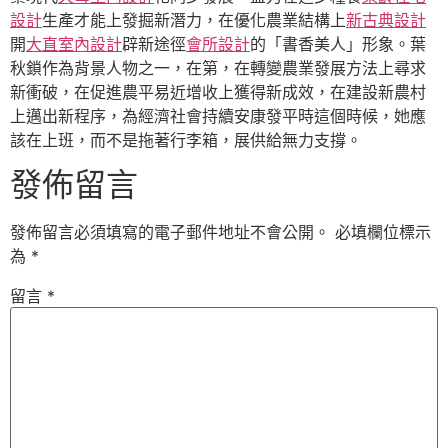
設計
生產才能上發掘新潛力，在優化農業結構上
新古典設計
開
大直室內設計
辟新途徑
會所設計
的「書香美人」形象。葉
秋鎖作為背景人物之一，在第，在轉變農業發展方法上尋求
新衝破，在促進農平易近增收上獲得新成效，在建設新農村
上邁出新程序，為經濟社會持續安康發平時這個時候，她應
該在上班，而不是拖著行李箱，展供給無力支撐。
發佈留言
發佈留言必須填寫的電子郵件地址不會公開。
必填欄位標示
為
*
留言
*