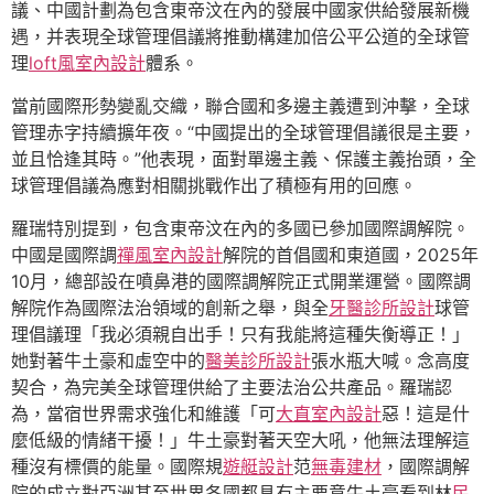
議、中國計劃為包含東帝汶在內的發展中國家供給發展新機
遇，并表現全球管理倡議將推動構建加倍公平公道的全球管
理
loft風室內設計
體系。
當前國際形勢變亂交織，聯合國和多邊主義遭到沖擊，全球
管理赤字持續擴年夜。“中國提出的全球管理倡議很是主要，
並且恰逢其時。”他表現，面對單邊主義、保護主義抬頭，全
球管理倡議為應對相關挑戰作出了積極有用的回應。
羅瑞特別提到，包含東帝汶在內的多國已參加國際調解院。
中國是國際調
禪風室內設計
解院的首倡國和東道國，2025年
10月，總部設在噴鼻港的國際調解院正式開業運營。國際調
解院作為國際法治領域的創新之舉，與全
牙醫診所設計
球管
理倡議理「我必須親自出手！只有我能將這種失衡導正！」
她對著牛土豪和虛空中的
醫美診所設計
張水瓶大喊。念高度
契合，為完美全球管理供給了主要法治公共產品。羅瑞認
為，當宿世界需求強化和維護「可
大直室內設計
惡！這是什
麼低級的情緒干擾！」牛土豪對著天空大吼，他無法理解這
種沒有標價的能量。國際規
遊艇設計
范
無毒建材
，國際調解
院的成立對亞洲甚至世界各國都具有主要意牛土豪看到林
民