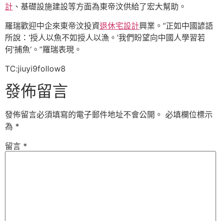
計
、基礎設施建設等方面為東帝汶供給了宏大幫助。
羅瑞歡迎中企來東帝汶投資
退休宅設計
興業。“正如中國諺語
所說：‘授人以魚不如授人以漁。’我們盼望向中國人學習若
何‘捕魚’。”羅瑞表現。
TC:jiuyi9follow8
發佈留言
發佈留言必須填寫的電子郵件地址不會公開。
必填欄位標示
為
*
留言
*