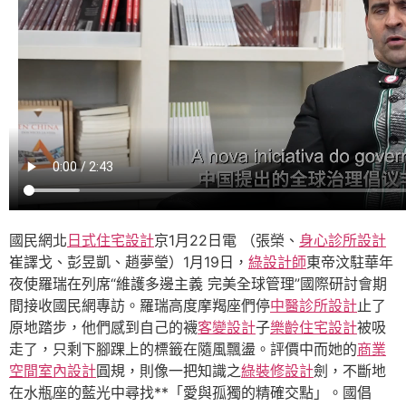
國民網北
日式住宅設計
京1月22日電 （張榮、
身心診所設計
崔譯戈、彭昱凱、趙夢瑩）1月19日，
綠設計師
東帝汶駐華年
夜使羅瑞在列席“維護多邊主義 完美全球管理”國際研討會期
間接收國民網專訪。羅瑞高度摩羯座們停
中醫診所設計
止了
原地踏步，他們感到自己的襪
客變設計
子
樂齡住宅設計
被吸
走了，只剩下腳踝上的標籤在隨風飄盪。評價中而她的
商業
空間室內設計
圓規，則像一把知識之
綠裝修設計
劍，不斷地
在水瓶座的藍光中尋找**「愛與孤獨的精確交點」。國倡