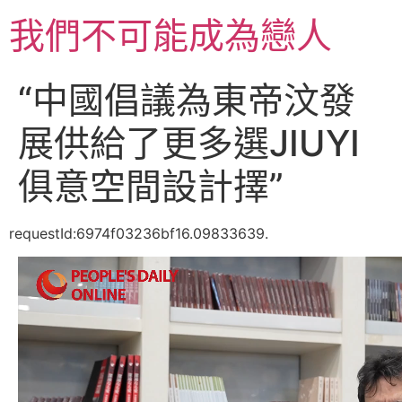
跳
我們不可能成為戀人
至
主
要
“中國倡議為東帝汶發
內
容
展供給了更多選JIUYI
俱意空間設計擇”
requestId:6974f03236bf16.09833639.