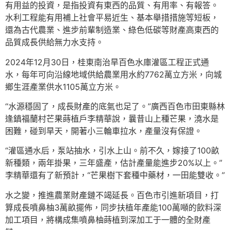
有用益的投資，是指投資有東西的品質、有用率、有報答。
水利工程能有用補上社會平易近生、基本舉措措施等短板，
還為古代農業、進步前輩制造業、綠色低碳等財產高東西的
品質成長供給無力水支持。
2024年12月30日，桂東南治旱百色水庫灌區工程正式通
水，每年可向沿線地域供給農業用水約7762萬立方米，向城
鄉生涯產業供水1105萬立方米。
“水源穩固了，成長財產的底氣也足了。”廣西百色市田東縣林
逢鎮福蘭村芒果蒔植戶李精華說，曩昔山上種芒果，澆水是
困難，碰到旱天，開著小三輪車拉水，產量沒有保證。
“灌區通水后，泵站抽水，引水上山。前不久，嫁接了100畝
新種類，兩年掛果，三年盛產，估計產量能進步20%以上。”
李精華還有了新預計，“芒果樹下套種中藥材，一田能雙收。”
水之變，推進農業財產鏈不竭延長。百色市引進新項目，打
算成長噴鼻柚3萬畝擺佈，同步扶植年產能100萬噸的飲料深
加工項目，將構成集噴鼻柚蒔植到深加工于一體的全財產