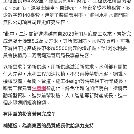
工程全長164.8公里，總投資約440億元。“工程扶植所需的塔
吊、car 吊、混凝土罐車、自卸car ，年夜多從本地租賃，多
少數字超140臺套，進步了裝備應用率。”淮河水利水電開闢
無限公司項目司理史紅亮先容。
“此中，二河關鍵進洪越閘自2023年11月底開工以來，累計完
成混凝土澆筑5.2萬立方米，其所需鋼筋、水泥等資料，可為
下游相干財產成長帶來超5500萬元的增加點。”淮河水利委
員會扶植局二河關鍵建管局局長李晶先容。
以新需求引領新供應，用新供應激活新需求。水利部有關擔
任人先容，水利工程加速扶植，不只直接帶動水泥、鋼鐵、
機械設備、泵閥、管道、施工design等傳統相干行業成長，
跟著工程建管
包養網
智能化、綠色化趨向加倍明白，還將帶
動新型資料、進步前輩制造、人工智能等新財產成長，進一
個步驟通順經濟輪迴。
有用益的投資若何完成？
補短板，為高東西的品質成長供給無力支持