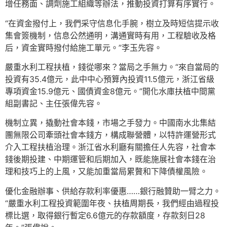
增任務面、調劑施工組織等辦法，推動投資打算有序實行。
“在資金撥付上，我們采守信息化手腕，樹立及時短信提示收
集會簽機制，信息公然通明，溝通實時有用，工程驗收及格
后，資金實時撥付給施工單元。”李玉先容。
嚴重水利工程扶植，錢從哪來？當局之手無力。“來自當局的
投資有35.4億元，此中中心預算內投資11.5億元，浙江省級
專項資金15.9億元、國債資金8億元。”開化水庫扶植中間黨
組副書記、主任張偉先容。
機制立異，撬動社會本錢，市場之手發力。中國南水北集結
團無限公司牽頭社會本錢方，構成聯營體，以特許運營形式
介入工程扶植治理。浙江省水利廳有關擔任人先容，社會本
錢後期投建、中期運管和后期加入，既能施展社會本錢在治
理和技巧上的上風，又能加重當局累贅和下降債權風險。
優化金融辦事、供給存款利率優惠……銀行融贊助一臂之力。
“嚴重水利工程投資範圍年夜、扶植周期長，我們經由過程投
標比選，取得銀行暫定6.6億元的存款額度，存款刻日28