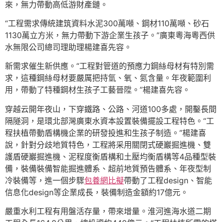
來，無力帶動高低游財產鏈。
“工程需求傳統建筑資料水泥300萬噸、鋼材110萬噸、砂石
1130萬立方米，無力帶動下游企業生孩子。”廣東粵海粵西供
水無限公司總司理助理楊建喜先容。
新需求催生新供應。“工程對管道的預應力鋼絲母材有特別需
求，這種鋼絲母材要嚴厲把持氫、氧、氮含量。年夜範圍利
用，帶動了特種鋼材生孩子工藝晉陞。”楊建喜先容。
穿越云開年夜山，下穿鐵路、公路、河道100多處，開鑿長間
隔隧洞，是環北部灣廣東水資本設置裝備擺設工程特色。“工
程扶植帶動盾構機企業的研發投進和生孩子制造。”楊建喜
說，針對分歧地質特色，工程將采用關閉式硬巖掘進機、雙
護盾硬巖掘進機、泥程度衡盾構和土壓均衡盾構等4品種型裝
備，裝備裝備智能掘進體系、超前地質預告體系、年夜型制
冷裝備等，進一個步驟
包養網比擬
帶動了工程design、智能
信息化design等企業成長，裝備制造金額約17億元。
嚴重水利工程有用盤活存量，帶來增量。淮河進海水道二期