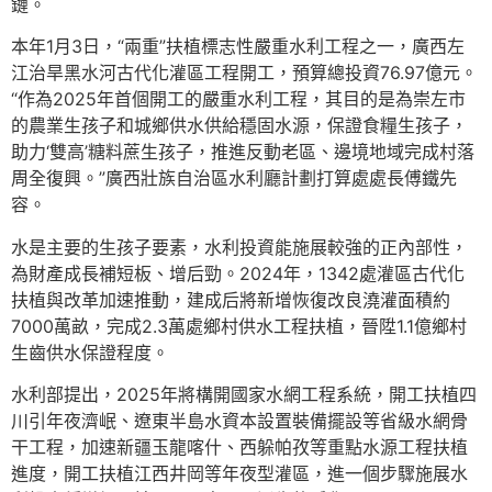
鏈。
本年1月3日，“兩重”扶植標志性嚴重水利工程之一，廣西左
江治旱黑水河古代化灌區工程開工，預算總投資76.97億元。
“作為2025年首個開工的嚴重水利工程，其目的是為崇左市
的農業生孩子和城鄉供水供給穩固水源，保證食糧生孩子，
助力‘雙高’糖料蔗生孩子，推進反動老區、邊境地域完成村落
周全復興。”廣西壯族自治區水利廳計劃打算處處長傅鐵先
容。
水是主要的生孩子要素，水利投資能施展較強的正內部性，
為財產成長補短板、增后勁。2024年，1342處灌區古代化
扶植與改革加速推動，建成后將新增恢復改良澆灌面積約
7000萬畝，完成2.3萬處鄉村供水工程扶植，晉陞1.1億鄉村
生齒供水保證程度。
水利部提出，2025年將構開國家水網工程系統，開工扶植四
川引年夜濟岷、遼東半島水資本設置裝備擺設等省級水網骨
干工程，加速新疆玉龍喀什、西躲帕孜等重點水源工程扶植
進度，開工扶植江西井岡等年夜型灌區，進一個步驟施展水