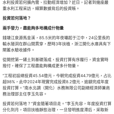
水利投資若何擴內需、拉動經濟增加？近日，記者到幾座嚴
重水利工程采訪，細算數據背后的投資賬。
投資若何落地？
兩手發力，盡能夠多地構成什物量
錢塘江泉源馬金溪，85.5米的年夜壩起于江中，24公里長的
輸水隧洞在群山間貫穿，歷時3年扶植，浙江開化水庫具有下
閘蓄水驗收據件。
從開挖第一鏟土到基礎落成，投資打算有序履行，資金實時
撥付，確保了工程盡能夠構成更多什物量。
“工程初設總投資45.54億元，今朝完成投資44.79億元，占比
超98%，此中2024年現實完成投資8.2億元，逾額完成年度
投資打算。”南水北調（開化）水務無限公司副總經濟師兼商
務治理部主任李玉先容。
投資若何落地？“資金隨著項目走。”李玉先容，年度投資打算
分化到月，項目扶植靜態治理，一旦發明進度滯后，采取新