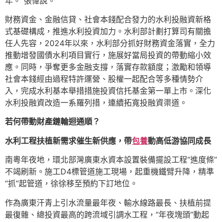
年。”張偉說。
財務資金、金融信貸、社會本錢配合發力的水利投融資新格
式基礎構成，推進水利投資加力。水利部計劃打算司有關擔
任人先容，2024年以來，水利部分抓好財務資金落實，全力
推動增發國債水利項目實行，施展好當局投資的帶動縮小效
應。同時，爭奪更多金融支撐，落實存款額度；激勵和領導
社會本錢經由過程特許運營、股權一起配合等多種情勢介
入，完成水利基本舉措措施投資信托基金第一單上市。深化
水利投融資改造一系羅列措，連續拓寬投融資渠道。
若何帶動財產鏈輪迴通順？
水利工程扶植新需求催生新供應，帶
包養
動高低游協同成長
南粵年夜地，環北部灣廣東水資本設置裝備擺設工程“進度條”
不竭刷新。施工D4標管道施工現場，起重機鐵臂升降，精準
“抓”起管道，徐徐移至預約下訂地位。
作為廣東汗青上引水流量最年夜、輸水線路最長、扶植前提
最復雜、總投資最高的跨流域引調水工程，“年夜塊頭”動起