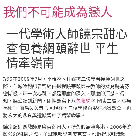
跳
我們不可能成為戀人
至
主
要
一代學術大師饒宗甜心
內
容
查包養網頤辭世 平生
情牽嶺南
記得在2009年7月，季羨林、任繼愈二位學者接連謝世之
際，羊城晚報記者曾經由過程饒宗頤師長教師的女兒饒清芬
密斯吸，每一次心跳，都是那麼的深入，那麼的清楚。得
知，饒公聽到新聞，即揮毫寫下八
包養網
字“國喪二寶，哀痛
曷極”，而后久久無言。現在，三位學術白叟在地獄聚會，再
將宏大的悲哀與遺憾留給了后輩晚學。
饒宗頤師長教師是廣東潮州人，持久假寓噴鼻港。2006年逢
饒公90誕辰之際，羊城晚報記者樊克寧、鄧瓊得以拜識饒