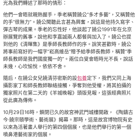
光為我們轉述了那時的情形：
他們一會晤就親熱握手，季老稱贊饒公“多才多藝”，又稱贊他
的手“很無力”。饒公聞聽此言甚為興奮，說這是他持久寫字、
彈古琴的成果。季老的忘性好，他談起了饒公1991年在北京
辦展覽的舊事，說他和李嘉誠兩人都餐與加入了。饒公也提
到他的《清暉集》是季師長教師作的序。說笑甚歡時，饒公
將事前寫好的一幅字“崧高維岳”贈予給季師長教師，稱贊“季
師長教師是我們國度獨一的”。兩位白叟會晤時光不長，說話
未幾，心坎愉悅，依依不舍。
隨后，在饒公女兒饒清芬密斯的設
包養
定下，我們又同上海
攝影家丁和師長教師聯絡接觸，爭奪到他受權，將其拍攝的
獨家照片在第二天的《羊城晚報》頭版見報，這張經典照片
從此廣為傳佈。
10月29日16時，鎖閉已久的故宮神武門城樓開啟，《陶鑄古
今·饒宗頤學術、藝術展》揭幕。那時，這是故宮博物院有史
以來為活著畫人舉行的第四個個展，也是他們舉行的第一個
噴鼻港藝術家的個展。