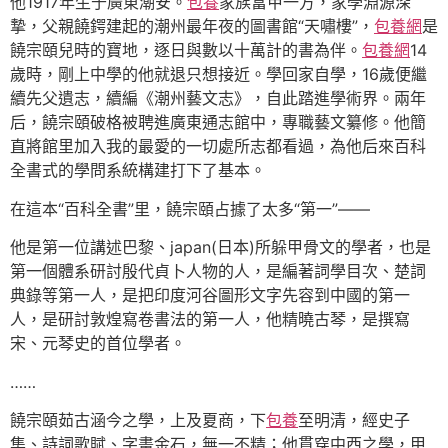
他1917年生于廣東潮安。
包養
家族富甲一方，家學淵源深
摯，父親饒鍔建起的潮州最年夜的圖書館“天嘯樓”，
包養網
是
饒宗頤兒時的寶地，逐日與數以十萬計的書為伴。
包養網
14
歲時，剛上中學的他就退只想接近。學回家自學，16歲便繼
續先父遺志，續編《潮州藝文志》，自此踏進學術界。兩年
后，饒宗頤破格被聘進廣東通志館中，專職藝文纂修。他簡
直將館里加入我的最愛的一切處所志都看過，為他后來百科
全書式的學問系統構建打下了基本。
在這本“百科全書”里，饒宗頤占據了太多“第一”——
他是第一位講述巴黎、japan(日本)所躲甲骨文的學者，也是
第一個體系研討殷代貞卜人物的人，是編著詞學目次、楚詞
典錄等第一人，是把印度河谷圖形文字先容到中國的第一
人，是研討敦煌寫卷書法的第一人，他精曉古琴，是撰寫
宋、元琴史的首位學者。
……
饒宗頤茹古涵今之學，上及夏商，下
包養
至明清，經史子
集、詩詞歌賦、字畫金石，無一不精；他貫穿中西之學，甲