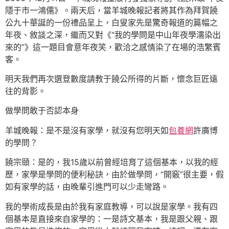
隱于市一鴻儒》。兩天后，當羊城晚報記者將其作為拜賀饒
公九十華誕的一份禮品呈上，白叟家先是驚奇報道的篇幅之
年夜、敘談之深，繼而又對《“我的學問是中山年夜學濡染出
來的”》這一題目會意年夜笑，歡洽之感情染了在場的浩繁賓
客。
明天我們再次選登數度請教于饒公所得的片斷，懷念巨匠遠
往的背影。
做學問敢于否認本身
羊城晚報：是不是沒有家學，就沒有您明天如
包養網
許廣博
的學問？
饒宗頤：是的，我15歲以前曾經培育了這個基本，以我的經
歷，家學是學問的便利秘訣，由於做學問，“開竅”很主要，假
如有家學的話，由晚輩引進門可以少走彎路。
我的學術成長是由於我有家庭教導，可以說是家學。我有四
個基本是直接來自家學的：一是詩文基本，我是跟父親、跟