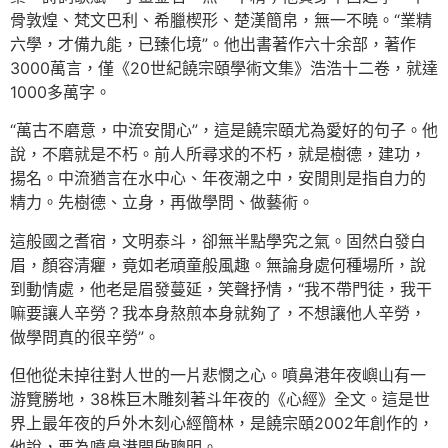
骨敦煌、梵文巴利、希臘楔形、楚漢簡帛，無一不曉。“業精
六學，才備九能，已臻化境”。他出書著作六十余部，著作
3000萬言，僅《20世紀饒宗頤學術文集》浩浩十二卷，就達
1000多萬字。
“萬古不磨意，中流安閒心”，這是饒宗頤尤為愛好的句子。他
說，不磨就是不朽。前人所尋求的不朽，就是樹德，建功，
揚名。中流猶言在水中心、年夜潮之中，安閒則是指自力的
精力。先樹德、立身，再做學問、做藝術。
這般國之耆宿，文明泰斗，卻無半點學究之氣。固然白發白
眉，顏容清癯，竟如老頑童般風趣。無論身處何種場所，說
到動情處，他老是眉發蔓延，笑聲抒情，“我不帶門徒，我干
嘛要讓人辛勞？我本身熬煎本身就夠了，不想讓他人辛勞，
做學問真的很辛勞”。
但他從未掉往對人世的一片悲憫之心。噴鼻港年夜嶼山有一
游覽勝地，38株巨木雕刻著斗年夜的《心經》全文。這是世
界上最年夜的戶外木刻心經簡林，是饒宗頤2002年創作的，
他說，要為噴鼻港開啟聰明。