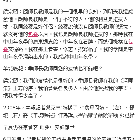
饒宗頤：顧師長教師是我的一個很早的良知，到明天我還感
激他。顧師長教師是一個了不得的人，他的利益是選拔人
才。我同錢穆是好伴侶，錢穆說他沒有顧師長教師的選拔，
就沒有他的
包養
以后。我也是顧師長教師選拔的，那時我在
中山年夜學的廣東通志館，中年夜在石牌，而這個機構在
包
養
文德路。我在那里看書，修志，撰寫稿子。我的學問是中
山年夜學濡染出來的，我感謝中山年夜學。
羊城晚報：季師長教師同您的友情也不錯吧？
饒宗頤：我們的友情也是很好的。季師長教師在我的《清暉
集》里寫的序，我怕會獲咎良多人。由於他贊揚我的字畫，
把我捧得太高了。
2006年，本報記者樊克寧“怎樣了？”裴母問道。（左）、鄧
瓊（右）將《羊城晚報》作為誕辰禮品贈予給饒宗頤 鄭迅攝
早晨仍在家會客 睡夢中安詳離世
6日午時，記者趕到位于賽馬地云天時道的饒宗頤居所樓下，