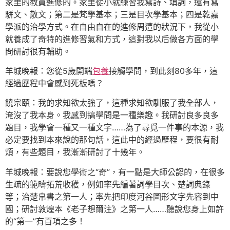
家里的教員進修的。家里從小就練習我寫詩、填詞，還有寫
駢文、散文；第二是梵學基本；三是目次學基本；四是乾嘉
學派的治學方式。在自由自在的進修周遭的狀況下，我從小
就養成了奇特的進修習氣和方式，這對我以后做各方面的學
問研討很有輔助。
羊城晚報：您從5歲開端
包養
接觸學問，到此刻80多年，這
經過歷程中會感到死板嗎？
饒宗頤：我的求知欲太強了，這種求知欲馴服了我全部人，
淹沒了我本身。我感到搞學問是一種樂趣。我研討良多良多
題目，我學會一種又一種文字……為了尋覓一件事的本源，我
必定要找到本來說的那句話，這此中的經過歷程，要很有耐
煩，有些題目，我漸漸研討了十幾年。
羊城晚報：要說您學術之“奇”，有一點是大師公認的，在很多
生疏的範疇拓荒收穫，例如率先編著詞學目次、楚詞典錄
等；治楚帛書之第一人；率先把印度河谷圖形文字先容到中
國；研討敦煌本《老子想爾注》之第一人……聽說您身上如許
的“第一”有百項之多！