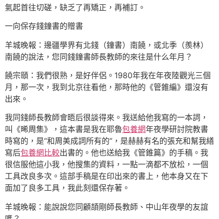
氣起首往切磋，缺乏了再矯正，再補訂。
一向保存錢鐘書的贈書
羊城晚報：邊疆學界有北錢（鐘書）南饒，或北季（羨林）
南饒的說法，您同錢鐘書師長教師的來往是什么年月？
饒宗頤：我們很熟，是好伴侶。1980年我在年夜陸觀光三個
月，那一次，我到北京往看他，那時他的《管錐編》還沒有
出來。
我同錢師長教師會晤后很談得來。我送給他我寫的一本詞，
叫《晞周集》，這本書是我在耶魯
包養網
年夜學研討院教書
時寫的，是“和周美成詞所有的”，是赫赫有名的張充和幫我繕
寫后
包養網比較
出書的。他也送給我《管錐篇》的手稿。我
很信服他這小我，他搜集的資料，一點一滴都不放松，一個
工具改良多次。這部手稿是在印出來的書上，他本身又在下
面加了良多工具，我此刻還保存著。
羊城晚報：能說說您同顧頡剛師長教師、中山年夜學的友誼
嗎？