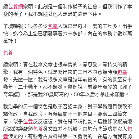
饒
包養網
宗頤：此刻是一個制作模子的社會，但我制作了本
身的模子，我不想隨著他人走過的路走下往。
羊城晚報：很多多少
包養
人說您是奇才，寫的工具多，出手
快。迄今為止您已頒發專著六十多部，內在的事務字數以萬
萬計！
包養
饒宗頤：實在我寫文章也很辛勞的，靠忍受，靠持久的積
聚。我有一個特色，就是寫出來的工具不愿意頓時頒
包養
發，先壓一壓。我有很多文章是幾年前寫的，有的甚至有十
幾年、二十幾年，都不頒發。舉例說，前幾年頒發的《郭子
奇年譜》，那是我20歲時寫的，50年以后才拿出來頒發。
我治學的另一個特色是敢于否認本身，對于學術題目我敢不
竭修改、自我改良。有時辰關于一個題目，要寫三四篇文
章，似乎
包養
反反復復，實在是不竭推動。這種修改跟前邊
所說的謹嚴頒
包養
發文章并不牴觸，由於有些範疇是沒人
包
養
涉足的，有些考古資料是第一次發明的，在這方面我有勇