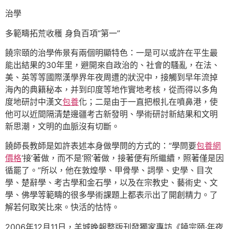
治學
多範疇拓荒收穫 身負百項“第一”
饒宗頤的治學佈景有兩個明顯特色：一是可以或許在平生最
能出結果的30年里，避開來自政治的、社會的騷亂，在法、
美、英等等國際漢學界年夜周遭的狀況中，接觸到早年流掉
海內的典籍秘本，并到印度等地作實地考核，從而得以多角
度地研討中漢文
包養
化；二是由于一直把根扎在噴鼻港，使
他可以近間隔清楚邊疆考古新發明、學術研討新結果和文明
新思潮，文明的血脈沒有切斷。
饒師長教師是如許表述本身做學問的方式的：“學問要
包養網
價格
‘接’著做，而不是‘照’著做，接著便有所繼續，照著僅是因
循罷了。”所以，他在敦煌學、甲骨學、詞學、史學、目次
學、楚辭學、考古學和金石學，以及在宗教史、藝術史、文
學、佛學等範疇的很多學術課題上都表示出了開創精力。了
解若何取笑比來。快活的怙恃。
2006年12月11日，羊城晚報整版刊發獨家專訪《饒宗頤·年夜