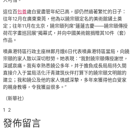
人可惜。
這位百
包養
歲白叟盡管年紀已高，卻仍然過著繁忙的日子：
往年12月在廣東東莞，他為以饒宗頤定名的美術館鏟土奠
定；往年11月在北京，饒宗頤列席“蓮蓮吉慶——饒宗頤傳授
荷花字畫巡回展”揭幕式，并向中國美術館捐贈其10件（套）
作品。
噴鼻港特區行政主座林鄭月娥6日代表噴鼻港特區當局，向饒
宗頤的家人致以深切慰勞。她表現：“我對饒宗頤傳授謝世，
深感哀痛。我有幸熟悉饒公多年，并于擔負成長局局持久間
直接介入于當局活化汗青建筑伙伴打算下的饒宗頤文明館的
建立；我和饒公及他的家人情感深摯，多年來獲得他白叟家
的親身教導，令我獲益很多。”
（新華社）
1 2
發佈留言