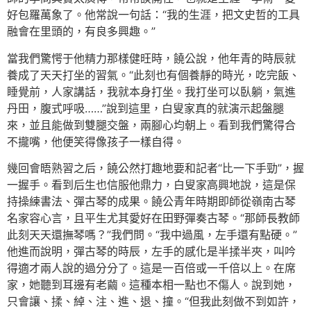
好包羅萬象了。他常說一句話：“我的生涯，把文史哲的工具
融會在里頭的，有良多興趣。”
當我們驚愕于他精力那樣健旺時，饒公說，他年青的時辰就
養成了天天打坐的習氣。“此刻也有個養靜的時光，吃完飯、
睡覺前，人家講話，我就本身打坐。我打坐可以臥躺，氣進
丹田，腹式呼吸……”說到這里，白叟家真的就演示起盤腿
來，並且能做到雙腿交盤，兩腳心均朝上。看到我們驚得合
不攏嘴，他便笑得像孩子一樣自得。
幾回會晤熟習之后，饒公然打趣地要和記者“比一下手勁”，握
一握手。看到后生也信服他鼎力，白叟家高興地說，這是保
持操練書法、彈古琴的成果。饒公青年時期即師從嶺南古琴
名家容心言，且平生尤其愛好在田野彈奏古琴。“那師長教師
此刻天天還撫琴嗎？”我們問。“我中過風，左手還有點硬。”
他進而說明，彈古琴的時辰，左手的感化是半揉半夾，叫吟
得適才兩人說的過分分了。這是一百倍或一千倍以上。在席
家，她聽到耳邊有老繭。這種本相一點也不傷人。說到她，
只會讓、揉、綽、注、進、退、撞。“但我此刻做不到如許，