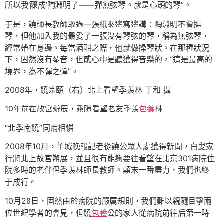
所以我‘釀成’陶淵明了——彈無弦琴。就是心頭的琴”。
于是，饒師長教師取過一張紙來邊寫邊講：陶淵明不會撫
琴，但他加入我的最愛了一張沒有琴弦的琴，稱為無弦琴，
經常帶在身邊。每當酒酣之際，他就做操琴狀。在那種狀況
下，固然沒有琴音，但貳心中是聽獲得音樂的。“這是最高的
境界，為不彈之彈”。
2008年，饒宗頤（右）北上看望季羨林 丁和 攝
10年前在故宮辦展，乘隙看望老友季羨
包養
林
“北季南饒”同病相憐
2008年10月，羊城晚報記者從饒公眾人處獲得新聞，白叟家
行將北上故宮辦展，並且很有能夠要往看望在北京301病院住
院多時的老伴侶季羨林師長教師。顛末一番盡力，我們也終
于成行。
10月28日，固然由於病院的嚴厲規則，我們難以親隨目擊兩
位世紀學者的會見，但饒
包養
公的家人從病院前往后第一時