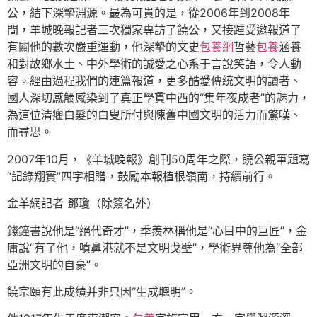
公，結下深摯淵源。最為可貴的是，從2006年到2008年
間，羊城晚報記者三次獨家專訪了饒公，又接踵受邀報道了
有關他的數次嚴重運動，他深摯的文史
包養網
哲藝
包養
涵養
和對故鄉水土、中外學術的誠愛之心系于言說笑語，令人動
容。經由過程我們的連篇報道，更多酷愛傳統文明的讀者、
國人深切感觸感染到了真正學貫中西的“集年夜成者”的魅力，
為這位清癯白髮的白叟所付與陳舊中國文明的活力而驚嘆、
而尋思。
2007年10月，《羊城晚報》創刊50周年之際，饒公親筆題寫
“記錄翔實”四字相贈，鼓勵本報植根嶺南，持續前行。
金羊網記者 鄧瓊（除簽名外）
錢鐘書說他是“絕代奇才”，季羨林稱他是“心目中的巨匠”，金
庸說“有了他，噴鼻港就不是文明戈壁”，學術界尊他為“全部
亞洲文明的自豪”。
饒宗頤有此成績并非只因“生成聰明”。