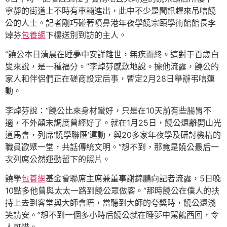
寧靜的街道上不時有車輛進出，此中不少是聞訊趕來吊唁饒
公的人士。記者剛巧碰著噴鼻港年夜學饒宗頤學術館館長李
焯芬
包養網
下樓送別到訪的主人。
“饒公本日清晨在睡夢中安詳離世，無疾而終。這對于百歲白
叟來說，是一種福分。”李焯芬感歎地說。據他流露，饒公的
家人和伴侶們正在磋商設定后事，暫定2月28日舉辦弔唁運
動。
李焯芬說：“饒公比來身材蠻好，只是在10天前有些腸胃不
適，不外顛末調度曾經好了。就在1月25日，饒公還離開山光
道馬會，列席‘饒學聯匯’運動，與20多家年夜學及研討機構的
職員歡聚一堂，共話傳統文明。”想不到，那竟是饒公最后一
次列席公然運動留下的照片。
饒學
包養網
基金會聯席主席兼董事謝錦鵬向記者流露，5日晚
10點多他曾與太太一路到饒公眾做客。“那時饒公在僕人的扶
持上去到客堂與大師會晤，當聽到大師的夸獎時，饒公還淺
笑請安。”想不到一個多小時后饒公就在睡夢中駕鶴西回，令