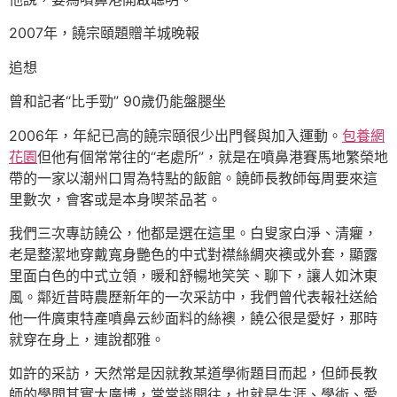
2007年，饒宗頤題贈羊城晚報
追想
曾和記者“比手勁” 90歲仍能盤腿坐
2006年，年紀已高的饒宗頤很少出門餐與加入運動。
包養網
花園
但他有個常常往的“老處所”，就是在噴鼻港賽馬地繁榮地
帶的一家以潮州口胃為特點的飯館。饒師長教師每周要來這
里數次，會客或是本身喫茶品茗。
我們三次專訪饒公，他都是選在這里。白叟家白淨、清癯，
老是整潔地穿戴寬身艷色的中式對襟絲綢夾襖或外套，顯露
里面白色的中式立領，暖和舒暢地笑笑、聊下，讓人如沐東
風。鄰近昔時農歷新年的一次采訪中，我們曾代表報社送給
他一件廣東特產噴鼻云紗面料的絲襖，饒公很是愛好，那時
就穿在身上，連說都雅。
如許的采訪，天然常是因就教某道學術題目而起，但師長教
師的學問其實太廣博，常常談開往，也就是生涯、學術、愛